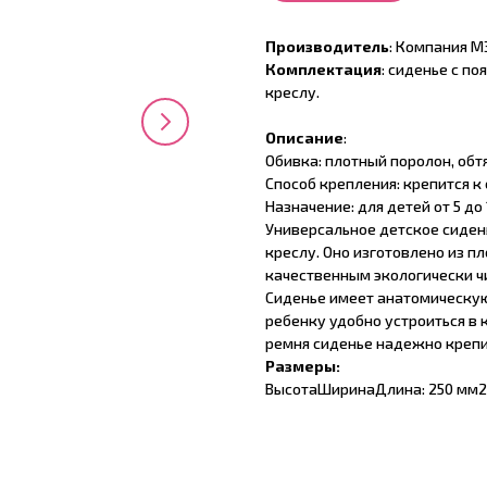
Производитель
: Компания 
Комплектация
: сиденье с п
креслу.
Описание
:
Обивка: плотный поролон, обт
Способ крепления: крепится к
Назначение: для детей от 5 до 
Универсальное детское сиде
креслу. Оно изготовлено из п
качественным экологически ч
Сиденье имеет анатомическую
ребенку удобно устроиться в
ремня сиденье надежно крепит
Размеры:
ВысотаШиринаДлина: 250 мм2