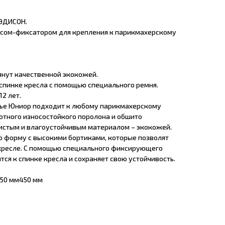
МЭДИСОН.
оясом-фиксатором для крепления к парикмахерскому
янут качественной экокожей.
 спинке кресла с помощью специального ремня.
12 лет.
нье Юниор подходит к любому парикмахерскому
лотного износостойкого поролона и обшито
истым и влагоустойчивым материалом – экокожей.
 форму с высокими бортиками, которые позволят
 кресле. С помощью специального фиксирующего
ся к спинке кресла и сохраняет свою устойчивость.
50 мм450 мм