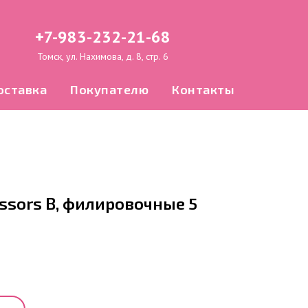
+7-983-232-21-68
Томск, ул. Нахимова, д. 8, стр. 6
оставка
Покупателю
Контакты
ssors B, филировочные 5