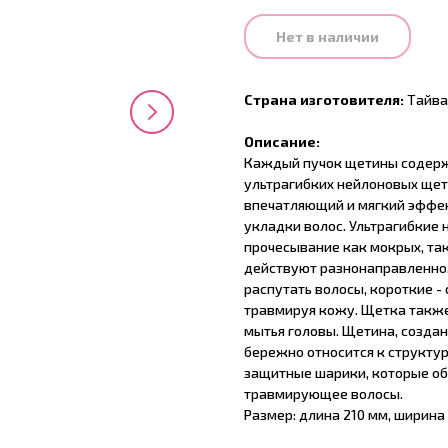
Нет в наличии
Страна изготовителя:
Тайва
Описание:
Каждый пучок щетины содерж
ультрагибких нейлоновых щет
впечатляющий и мягкий эффек
укладки волос. Ультрагибкие
прочесывание как мокрых, так
действуют разнонаправленно,
распутать волосы, короткие 
травмируя кожу. Щетка также
мытья головы. Щетина, созда
бережно относится к структур
защитные шарики, которые об
травмирующее волосы.
Размер: длина 210 мм, ширина