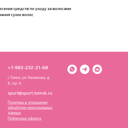
несения средств по уходу за волосами
вания сухих волос
+7-983-232-21-68
г.Томск, ул. Нахимова, д.
8, стр. 6
spurt@spurt.tomsk.ru
Политика в отношении
обработки персональных
данных
Публичная оферта