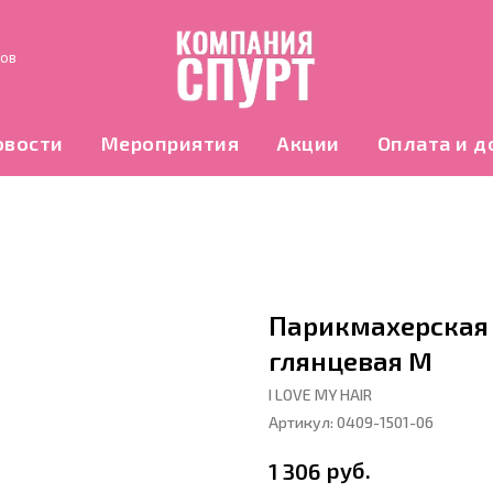
нов
овости
Мероприятия
Акции
Оплата и д
Парикмахерская 
глянцевая M
I LOVE MY HAIR
Артикул:
0409-1501-06
руб.
1 306