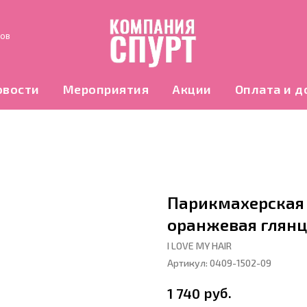
нов
овости
Мероприятия
Акции
Оплата и д
Парикмахерская щ
оранжевая глянц
I LOVE MY HAIR
Артикул:
0409-1502-09
руб.
1 740