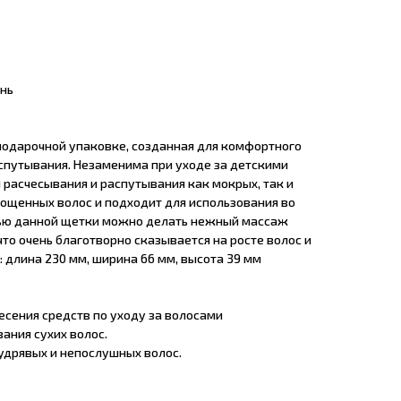
нь
 подарочной упаковке, созданная для комфортного
спутывания. Незаменима при уходе за детскими
 расчесывания и распутывания как мокрых, так и
рощенных волос и подходит для использования во
щью данной щетки можно делать нежный массаж
что очень благотворно сказывается на росте волос и
: длина 230 мм, ширина 66 мм, высота 39 мм
несения средств по уходу за волосами
вания сухих волос.
кудрявых и непослушных волос.