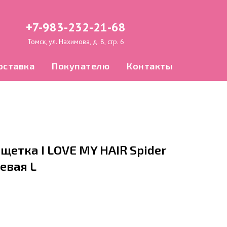
+7-983-232-21-68
Томск, ул. Нахимова, д. 8, стр. 6
оставка
Покупателю
Контакты
етка I LOVE MY HAIR Spider
евая L