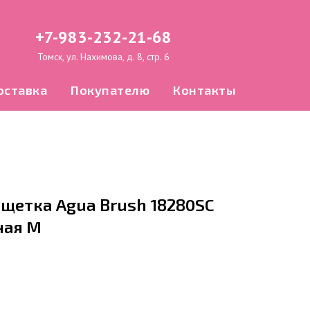
+7-983-232-21-68
Томск, ул. Нахимова, д. 8, стр. 6
оставка
Покупателю
Контакты
щетка Agua Brush 18280SC
ная M