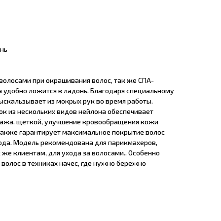
нь
волосами при окрашивания волос, так же СПА-
а удобно ложится в ладонь. Благодаря специальному
ыскальзывает из мокрых рук во время работы.
к из нескольких видов нейлона обеспечивает
ажа. щеткой, улучшение кровообращения кожи
 также гарантирует максимальное покрытие волос
хода. Модель рекомендована для парикмахеров,
к же клиентам, для ухода за волосами.. Особенно
волос в техниках начес, где нужно бережно