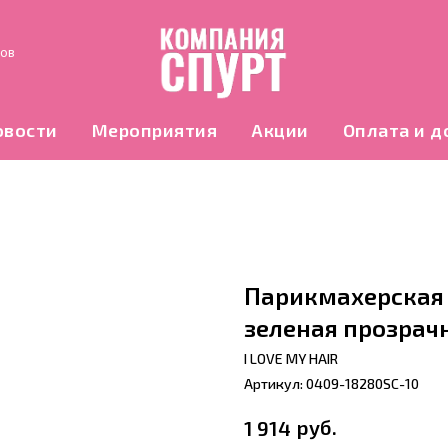
нов
овости
Мероприятия
Акции
Оплата и д
Парикмахерская 
зеленая прозрач
I LOVE MY HAIR
Артикул:
0409-18280SC-10
руб.
1 914