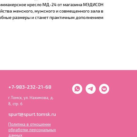
рикмахерское кресло МД-24 от магазина МЭДИСОН
йства женского, мужского и совмещенного зала в
добные размеры и станет практичным дополнением
+7-983-232-21-68
г.Томск, ул. Нахимова, д.
8, стр. 6
spurt@spurt.tomsk.ru
Политика в отношении
обработки персональных
данных