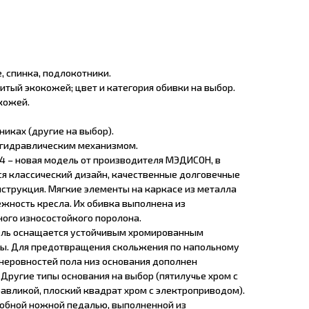
, спинка, подлокотники.
итый экокожей; цвет и категория обивки на выбор.
кожей.
никах (другие на выбор).
 гидравлическим механизмом.
 – новая модель от производителя МЭДИСОН, в
ся классический дизайн, качественные долговечные
струкция. Мягкие элементы на каркасе из металла
жность кресла. Их обивка выполнена из
ного износостойкого поролона.
ель оснащается устойчивым хромированным
ы. Для предотвращения скольжения по напольному
неровностей пола низ основания дополнен
Другие типы основания на выбор (пятилучье хром с
равликой, плоский квадрат хром с электроприводом).
обной ножной педалью, выполненной из