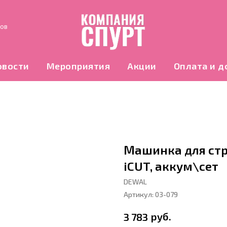
нов
овости
Мероприятия
Акции
Оплата и д
Машинка для ст
iCUT, аккум\сет
DEWAL
Артикул:
03-079
руб.
3 783