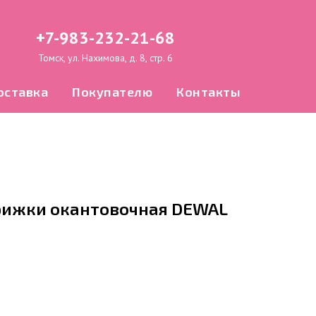
+7-983-232-21-68
Томск, ул. Нахимова, д. 8, стр. 6
оставка
Покупателю
Контакты
рижки окантовочная DEWAL