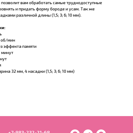
ый позволит вам обработать самые труднодоступные
овнять и придать форму бороде и усам. Так же
ками различной длины (1,5; 3; 6; 10 мм).
ки:
ь
 об/мин
ез эффекта памяти
0 минут
инут
м
на 32 мм, 4 насадки (1,5; 3; 6; 10 мм)
+7-983-232-21-68