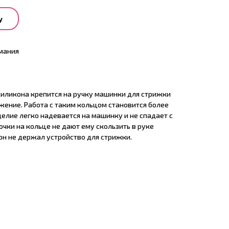
у
мания
силикона крепится на ручку машинки для стрижки
жение. Работа с таким кольцом становится более
елие легко надевается на машинку и не спадает с
чки на кольце не дают ему скользить в руке
он не держал устройство для стрижки.