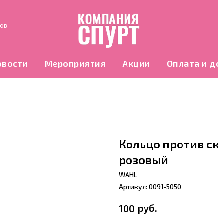
нов
овости
Мероприятия
Акции
Оплата и д
Кольцо против ск
розовый
WAHL
Артикул:
0091-5050
руб.
100