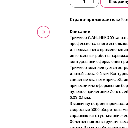
В корзин
Страна-производитель:
Гер
Описание:
Триммер WAHL HERO 5Star
изг
профессионального использов
для домашнего применения лю
интенсивных работ в парикма
контуров или оформления при
Триммер комплектуется остры
длиной среза 0,4 мм. Контурн
сведение «на нет» при фейди
прически или оформлении бор
нулевое прилегание Zero over
0,05-0,1 мм.
В машинку встроен производи
скоростью 5000 оборотов в ми
справляются с густым или жес
Облегченная конструкция весо
смены. За счет небольшого ве