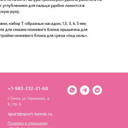
с углублением для пальца удобно ложится в
кую руку.
, набор Т-образных насадок, 1,5, 3, 4, 5 мм;
ло для смазки ножевого блока; крышечка для
тройки ножевого блока для среза «под ноль».
+7-983-232-21-68
г.Томск, ул. Нахимова, д.
8, стр. 6
spurt@spurt.tomsk.ru
Политика в отношении