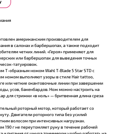
у
мания
отовлен американским производителем для
ания в салонах и барбершопах, а также подходит
бителям четких линий. «Героя» применяют для
херских или барбершопах для выведения точных
чесок-татуировок.
м Т-образным ножом Wahl T-Blade 5 Star STD с
ым ножом выполняют узоры в стиле Hair tattoo,
нге или четкие окантовочные линии при завершении
оды, усов, бакенбардов. Нож можно настроить на
lap для стрижки «в ноль» — бритвенная длина среза
тельный роторный мотор, который работает со
нуту. Двигатели роторного типа без усилий
тким волосом при интенсивных нагрузках.
м 190 г не переутомляет руку в течение рабочей
са и питания от шнура триммером удобно работать на