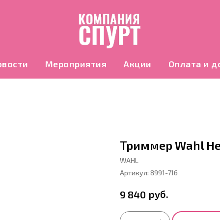
овости
Мероприятия
Акции
Оплата и д
Триммер Wahl He
WAHL
Артикул:
8991-716
руб.
9 840