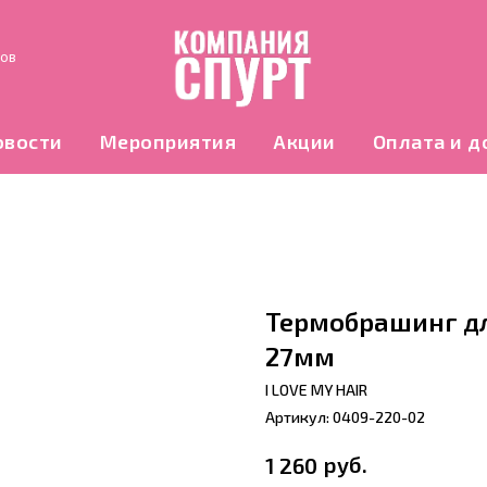
нов
овости
Мероприятия
Акции
Оплата и д
Термобрашинг дл
27мм
I LOVE MY HAIR
Артикул:
0409-220-02
руб.
1 260