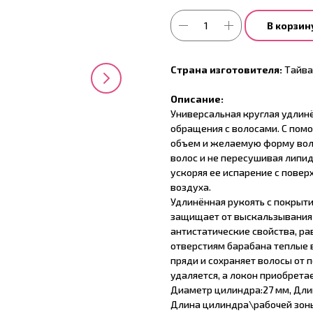
В корзин
Страна изготовителя:
Тайва
Описание:
Универсальная круглая удли
обращения с волосами. С пом
объем и желаемую форму воло
волос и не пересушивая липид
ускоряя ее испарение с повер
воздуха.
Удлинённая рукоять с покрыти
защищает от выскальзывания 
антистатические свойства, ра
отверстиям барабана теплые
пряди и сохраняет волосы от 
удаляется, а локон приобрета
Диаметр цилиндра:27 мм, Длина
Длина цилиндра\рабочей зон