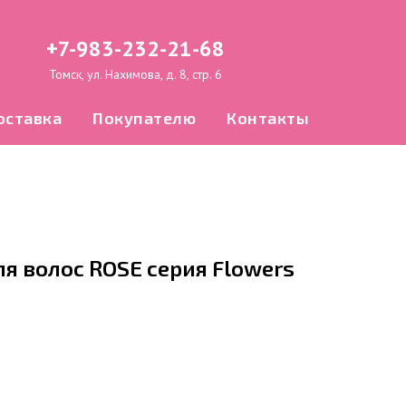
+7-983-232-21-68
Томск, ул. Нахимова, д. 8, стр. 6
оставка
Покупателю
Контакты
я волос ROSE серия Flowers