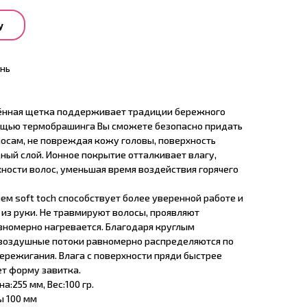
у
нь
нённая щетка поддерживает традиции бережного
ощью термобрашинга Вы сможете безопасно придать
сам, не повреждая кожу головы, поверхность
ный слой. Ионное покрытие отталкивает влагу,
хности волос, уменьшая время воздействия горячего
ем soft toch способствует более уверенной работе и
из руки. Не травмируют волосы, проявляют
вномерно нагревается. Благодаря круглым
 воздушные потоки равномерно распределяются по
пережигания. Влага с поверхности пряди быстрее
ет форму завитка.
:255 мм, Вес:100 гр.
ы 100 мм