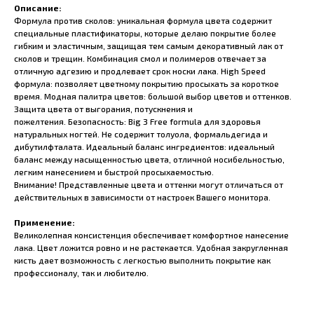
Описание:
Формула против сколов: уникальная формула цвета содержит
специальные пластификаторы, которые делаю покрытие более
гибким и эластичным, защищая тем самым декоративный лак от
сколов и трещин. Комбинация смол и полимеров отвечает за
отличную адгезию и продлевает срок носки лака. High Speed
формула: позволяет цветному покрытию просыхать за короткое
время. Модная палитра цветов: большой выбор цветов и оттенков.
Защита цвета от выгорания, потускнения и
пожелтения. Безопасность: Big 3 Free formula для здоровья
натуральных ногтей. Не содержит толуола, формальдегида и
дибутилфталата. Идеальный баланс ингредиентов: идеальный
баланс между насыщенностью цвета, отличной носибельностью,
легким нанесением и быстрой просыхаемостью.
Внимание! Представленные цвета и оттенки могут отличаться от
действительных в зависимости от настроек Вашего монитора.
Применение:
Великолепная консистенция обеспечивает комфортное нанесение
лака. Цвет ложится ровно и не растекается. Удобная закругленная
кисть дает возможность с легкостью выполнить покрытие как
профессионалу, так и любителю.