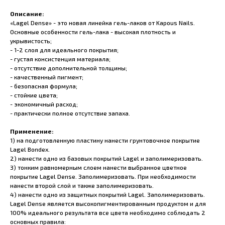
Описание:
«Lagel Dense» - это новая линейка гель-лаков от Kapous Nails.
Основные особенности гель-лака - высокая плотность и
укрывистость;
- 1-2 слоя для идеального покрытия;
- густая консистенция материала;
- отсутствие дополнительной толщины;
- качественный пигмент;
- безопасная формула;
- стойкие цвета;
- экономичный расход;
- практически полное отсутствие запаха.
Применение:
1) на подготовленную пластину нанести грунтовочное покрытие
Lagel Bondex.
2) нанести одно из базовых покрытий Lagel и заполимеризовать.
3) тонким равномерным слоем нанести выбранное цветное
покрытие Lagel Dense. Заполимеризовать. При необходимости
нанести второй слой и также заполимеризовать.
4) нанести одно из защитных покрытий Lagel. Заполимеризовать.
Lagel Dense является высокопигментированным продуктом и для
100% идеального результата все цвета необходимо соблюдать 2
основных правила: