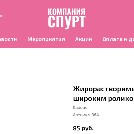
нов
овости
Мероприятия
Акции
Оплата и д
Жирорастворимый
широким ролик
Kapous
Артикул:
364
руб.
85