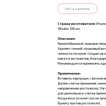
Нет в наличии
Страна изготовителя:
Итали
Объём: 100 мл.
Описание:
Кремообразный, жирорастворим
Удаляет тонкий, пушковый вол
липкости на коже. Создан на 
масел и экстрактов, благодар
Рекомендуется применять оди
Применение:
Вставить картридж с воском в 
Далее слегка прижимая, нанос
направлению роста волос. На
для депиляции и слегка приж
Когда воск остынет (но не з
бумагу против роста волос.