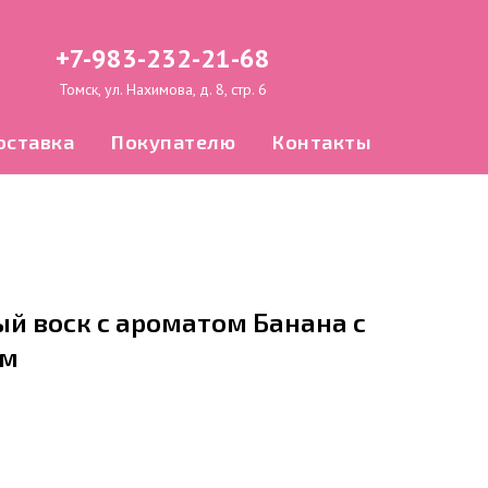
+7-983-232-21-68
Томск, ул. Нахимова, д. 8, стр. 6
оставка
Покупателю
Контакты
 воск с ароматом Банана с
ом