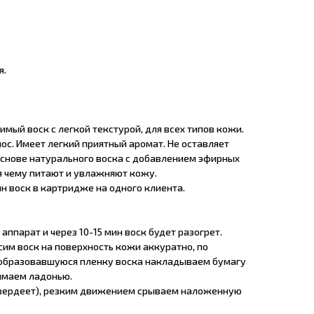
я.
ый воск с легкой текстурой, для всех типов кожи.
ос. Имеет легкий приятный аромат. Не оставляет
основе натурального воска с добавлением эфирных
я чему питают и увлажняют кожу.
н воск в картридже на одного клиента.
аппарат и через 10-15 мин воск будет разогрет.
им воск на поверхность кожи аккуратно, по
 образовавшуюся пленку воска накладываем бумагу
имаем ладонью.
атвердеет), резким движением срываем наложенную