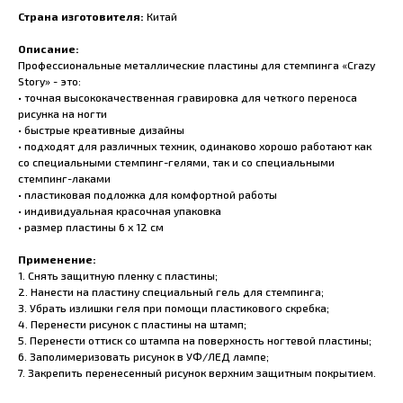
Страна изготовителя:
Китай
Описание:
Профессиональные металлические пластины для стемпинга «Crazy
Story» - это:
• точная высококачественная гравировка для четкого переноса
рисунка на ногти
• быстрые креативные дизайны
• подходят для различных техник, одинаково хорошо работают как
со специальными стемпинг-гелями, так и со специальными
стемпинг-лаками
• пластиковая подложка для комфортной работы
• индивидуальная красочная упаковка
• размер пластины 6 x 12 см
Применение:
1. Снять защитную пленку с пластины;
2. Нанести на пластину специальный гель для стемпинга;
3. Убрать излишки геля при помощи пластикового скребка;
4. Перенести рисунок с пластины на штамп;
5. Перенести оттиск со штампа на поверхность ногтевой пластины;
6. Заполимеризовать рисунок в УФ/ЛЕД лампе;
7. Закрепить перенесенный рисунок верхним защитным покрытием.