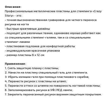
Описание:
Профессиональные металлические пластины для стемпинга «Crazy
Story» - это:
• точная высококачественная гравировка для четкого переноса
рисунка на ногти
• быстрые креативные дизайны
• подходят для различных техник, одинаково хорошо работают как
со специальными стемпинг-гелями, так и со специальными
стемпинг-лаками
• пластиковая подложка для комфортной работы
• индивидуальная красочная упаковка
• размер пластины 6 x 12 см
Применение:
1. Снять защитную пленку с пластины;
2. Нанести на пластину специальный гель для стемпинга;
3. Убрать излишки геля при помощи пластикового скребка;
4. Перенести рисунок с пластины на штамп;
5. Перенести оттиск со штампа на поверхность ногтевой пластины;
6. Заполимеризовать рисунок в УФ/ЛЕД лампе;
7. Закрепить перенесенный рисунок верхним защитным покрытием.