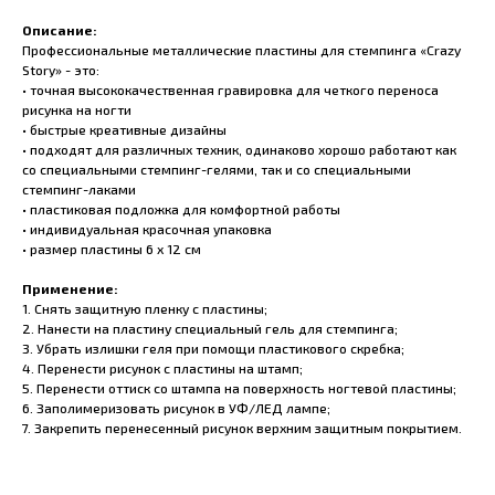
Описание:
Профессиональные металлические пластины для стемпинга «Crazy
Story» - это:
• точная высококачественная гравировка для четкого переноса
рисунка на ногти
• быстрые креативные дизайны
• подходят для различных техник, одинаково хорошо работают как
со специальными стемпинг-гелями, так и со специальными
стемпинг-лаками
• пластиковая подложка для комфортной работы
• индивидуальная красочная упаковка
• размер пластины 6 x 12 см
Применение:
1. Снять защитную пленку с пластины;
2. Нанести на пластину специальный гель для стемпинга;
3. Убрать излишки геля при помощи пластикового скребка;
4. Перенести рисунок с пластины на штамп;
5. Перенести оттиск со штампа на поверхность ногтевой пластины;
6. Заполимеризовать рисунок в УФ/ЛЕД лампе;
7. Закрепить перенесенный рисунок верхним защитным покрытием.