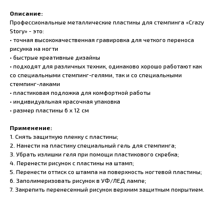
Описание:
Профессиональные металлические пластины для стемпинга «Crazy
Story» - это:
• точная высококачественная гравировка для четкого переноса
рисунка на ногти
• быстрые креативные дизайны
• подходят для различных техник, одинаково хорошо работают как
со специальными стемпинг-гелями, так и со специальными
стемпинг-лаками
• пластиковая подложка для комфортной работы
• индивидуальная красочная упаковка
• размер пластины 6 x 12 см
Применение:
1. Снять защитную пленку с пластины;
2. Нанести на пластину специальный гель для стемпинга;
3. Убрать излишки геля при помощи пластикового скребка;
4. Перенести рисунок с пластины на штамп;
5. Перенести оттиск со штампа на поверхность ногтевой пластины;
6. Заполимеризовать рисунок в УФ/ЛЕД лампе;
7. Закрепить перенесенный рисунок верхним защитным покрытием.