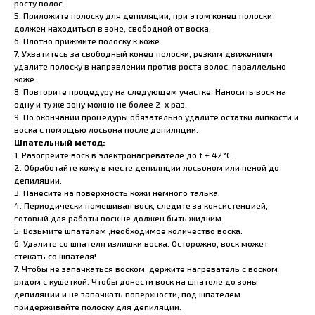
росту волос.
5. Приложите
полоску для депиляции
, при этом конец полоски
должен находиться в зоне, свободной от воска.
6. Плотно прижмите полоску к коже.
7. Ухватитесь за свободный конец полоски, резким движением
удалите полоску в направлении против роста волос, параллельно
коже.
8. Повторите процедуру на следующем участке. Наносить воск на
одну и ту же зону можно не более 2-х раз.
9. По окончании процедуры обязательно удалите остатки липкости и
воска с помощью
лосьона после депиляции
.
Шпательный метод:
1. Разогрейте воск в
электронагревателе
до t + 42°С.
2. Обработайте кожу в месте депиляции
лосьоном
или
пеной
до
депиляции.
3. Нанесите на поверхность кожи немного
талька
.
4. Периодически помешивая воск, следите за консистенцией,
готовый для работы воск не должен быть жидким.
5. Возьмите
шпателем
;необходимое количество воска.
6. Удалите со шпателя излишки воска. Осторожно, воск может
стекать со шпателя!
7. Чтобы не запачкаться воском, держите нагреватель с воском
рядом с кушеткой. Чтобы донести воск на шпателе до зоны
депиляции и не запачкать поверхности, под шпателем
придерживайте полоску для депиляции.