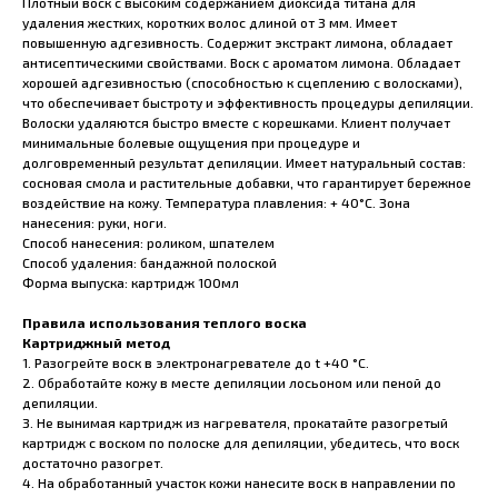
Плотный воск с высоким содержанием диоксида титана для
удаления жестких, коротких волос длиной от 3 мм. Имеет
повышенную адгезивность. Содержит экстракт лимона, обладает
антисептическими свойствами. Воск с ароматом лимона. Обладает
хорошей адгезивностью (способностью к сцеплению с волосками),
что обеспечивает быстроту и эффективность процедуры депиляции.
Волоски удаляются быстро вместе с корешками. Клиент получает
минимальные болевые ощущения при процедуре и
долговременный результат депиляции. Имеет натуральный состав:
сосновая смола и растительные добавки, что гарантирует бережное
воздействие на кожу. Температура плавления: + 40°С. Зона
нанесения: руки, ноги.
Способ нанесения: роликом, шпателем
Способ удаления: бандажной полоской
Форма выпуска: картридж 100мл
Правила использования теплого воска
Картриджный метод
1. Разогрейте воск в
электронагревателе
до t +40 °C.
2. Обработайте кожу в месте депиляции
лосьоном
или
пеной
до
депиляции.
3. Не вынимая картридж из нагревателя, прокатайте разогретый
картридж с воском по полоске для депиляции, убедитесь, что воск
достаточно разогрет.
4. На обработанный участок кожи нанесите воск в направлении по