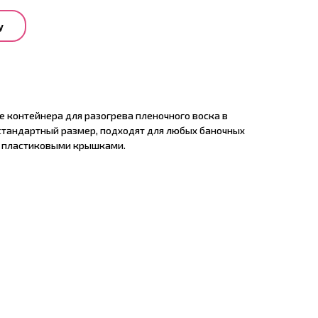
у
е контейнера для разогрева пленочного воска в
 стандартный размер, подходят для любых баночных
с пластиковыми крышками.