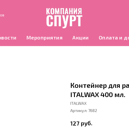
нов
овости
Мероприятия
Акции
Оплата и д
Контейнер для р
ITALWAX 400 мл.
ITALWAX
Артикул:
7682
руб.
127