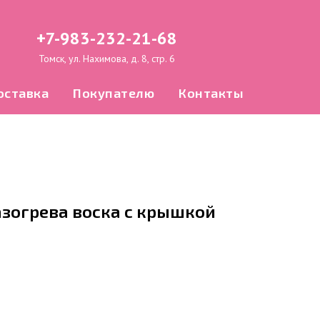
+7-983-232-21-68
Томск, ул. Нахимова, д. 8, стр. 6
оставка
Покупателю
Контакты
азогрева воска с крышкой