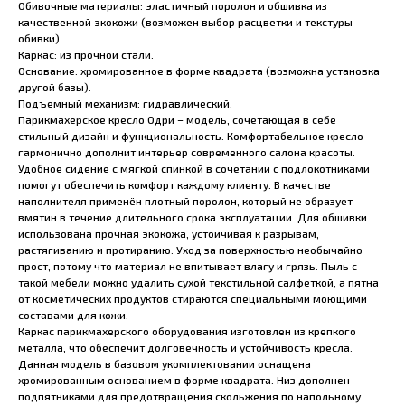
Обивочные материалы: эластичный поролон и обшивка из
качественной экокожи (возможен выбор расцветки и текстуры
обивки).
Каркас: из прочной стали.
Основание: хромированное в форме квадрата (возможна установка
другой базы).
Подъемный механизм: гидравлический.
Парикмахерское кресло Одри – модель, сочетающая в себе
стильный дизайн и функциональность. Комфортабельное кресло
гармонично дополнит интерьер современного салона красоты.
Удобное сидение с мягкой спинкой в сочетании с подлокотниками
помогут обеспечить комфорт каждому клиенту. В качестве
наполнителя применён плотный поролон, который не образует
вмятин в течение длительного срока эксплуатации. Для обшивки
использована прочная экокожа, устойчивая к разрывам,
растягиванию и протиранию. Уход за поверхностью необычайно
прост, потому что материал не впитывает влагу и грязь. Пыль с
такой мебели можно удалить сухой текстильной салфеткой, а пятна
от косметических продуктов стираются специальными моющими
составами для кожи.
Каркас парикмахерского оборудования изготовлен из крепкого
металла, что обеспечит долговечность и устойчивость кресла.
Данная модель в базовом укомплектовании оснащена
хромированным основанием в форме квадрата. Низ дополнен
подпятниками для предотвращения скольжения по напольному