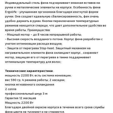
Индивидуальный стиль фена подчеркивает змеиная вставка на
ручке и металлические элементы на корпусе. Особенность фена
Ergolife - улучшенная эргономика благодаря изогнутой форме
ручки. Она создает идеальную сбалансированность, фен очень
удобно держать в руках. Кнопки переключения температурных
режимов находятся спереди, что дает дополнительное удобства во
время работы. Преимущества:
- Мощный мотор – до 8 часов непрерывной работы;
- Высокая скорость воздушного потока. Корпус фена разработан с
учетом оптимизации расхода воздуха;
- Защита от перегрева Stop-heat. Защитный механизм на
нагревательном элементе фена охлаждает корпус , сохраняет
мотор, защищая его от перегрева а также поддерживает
оптимальную температуру для волос;
Технические характеристики
:
мощность 2200 Вт; есть система ионизации;
вес 590 гр; 4 режима работы; 2 насадки;
кнопка мгновенного охлаждения
2 сопла
профессиональный шнур 3 м
Гарантия 12 месяцев
Мощность 2200 Вт
Благодаря двойной окраске корпуса в течение всего срока службы
фена цвета не тускнеют и не стираются.