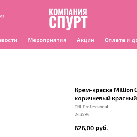
нов
овости
Мероприятия
Акции
Оплата и д
Крем-краска Million 
коричневый красный
TNL Professional
243594
руб.
626,00