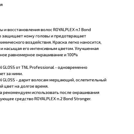
ия
 и восстановления волос ROYALPLEX n.1 Bond
но защищает кожу головы и предотвращает
имического воздействия. Краска легко наносится,
и насыщая его интенсивным цветом. Улучшенная
ное равномерное окрашивание и 100%
N GLOSS от TNL Professional - одновременно
ет за ними.
ON GLOSS - дарит волосам мерцающий, ослепительный
й цвет на долгое время.
а рекомендуем использовать после окрашивания
ющее средство ROYALPLEX n.2 Bond Stronger.