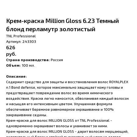
Крем-краска Million Gloss 6.23 Темный
блонд перламутр золотистый
TNL Professional
Артикул:
243303
626
руб.
Страна производства:
Россия
Объем:
100 мл.
Описание:
Содержит средство для защиты и восстановления волос ROYALPLEX
n.1 Bond defense, которое максимально защищает кожу головы и
предотвращает повреждение волос во время химического
воздействия. Краска легко наносится, обволакивая каждый волосок
и насыщая его интенсивным цветом. Улучшенная формула
обеспечивает бережное равномерное окрашивание и 100%
закрашивание седины.
Крем-краска для волос MILLION GLOSS от TNL Professional -
одновременно окрашивает волосы и ухаживает за ними.
Крем-краска для волос MILLION GLOSS - дарит волосам мерцающий,
ослепительный блеск и стойкий выразительный цвет на долгое