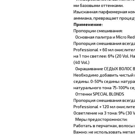
ми базовыми оттенками.
Изысканная парфюмерная комп
аммиака, превращает процеду
Применение:
Пропорции смешивания:
Основная палитра и Micro Red
Пропорция смешивания всегда 
Professional + 60 мл окислител
на 1 тон светлее: 6% (20 Vol. Н
(40 Vol.)
Окрашивание СЕДЫХ ВОЛОС В
Необходимо добавить чистый 
седины. 0-50% седины: натура
натурального тона 75-100% се
Оттенки SPECIAL BLONDS
Пропорция смешивания всегда 
Professional + 120 мл окислит
Осветление на 3 тона: 9% (30 V
Меры предосторожности:
Работать в перчатках, волосы
Важно: не использовать мета