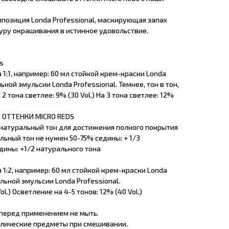
озиция Londa Professional, маскирующая запах
ру окрашивания в истинное удовольствие.
s
1:1, например: 60 мл стойкой крем-краски Londa
ьной эмульсии Londa Professional. Темнее, тон в тон,
а 2 тона светлее: 9% (30 Vol.) На 3 тона светлее: 12%
 ОТТЕНКИ MICRO REDS
натуральный тон для достижения полного покрытия
льный тон не нужен 50-75% седины: + 1/3
дины: +1/2 натурального тона
1:2, например: 60 мл стойкой крем-краски Londa
ельной эмульсии Londa Professional.
ol.) Осветление на 4-5 тонов: 12% (40 Vol.)
 перед применением не мыть.
ллические предметы при смешивании.