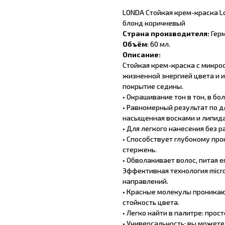
LONDA Стойкая крем-краска Lo
блонд коричневый
Страна производителя:
Герм
Объём
: 60 мл.
Описание:
Стойкая крем-краска с микрос
жизненной энергией цвета и 
покрытие седины.
• Окрашивание тон в тон, в бо
• Равномерный результат по д
насыщенная восками и липид
• Для легкого нанесения без р
• Способствует глубокому про
стержень.
• Обволакивает волос, питая 
Эффективная технология micro
направлений.
• Красные молекулы проникаю
стойкость цвета.
• Легко найти в палитре: прос
• Универсальность: вы можете