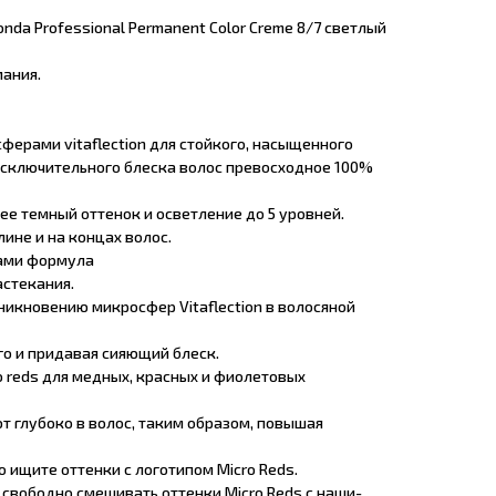
nda Professional Permanent Color Creme 8/7 светлый
ания.
ферами vitaflection для стойкого, насыщенного
исключительного блеска волос превосходное 100%
лее темный оттенок и осветление до 5 уровней.
лине и на концах волос.
ами формула
астекания.
никновению микросфер Vitaflection в волосяной
его и придавая сияющий блеск.
 reds для медных, красных и фиолетовых
т глубоко в волос, таким образом, повышая
то ищите оттенки с логотипом Micro Reds.
 свободно смешивать оттенки Micro Reds с наши-