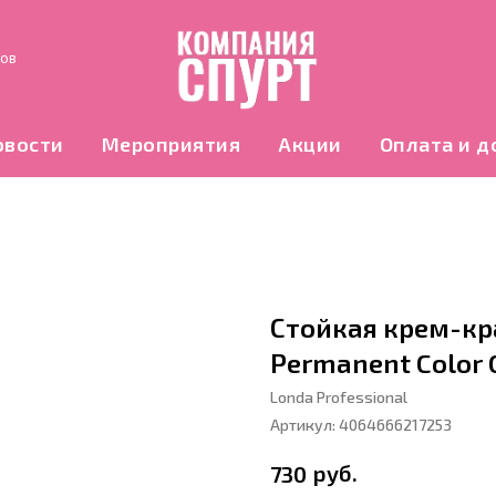
нов
овости
Мероприятия
Акции
Оплата и д
Стойкая крем-кра
Permanent Color 
Londa Professional
Артикул:
4064666217253
руб.
730