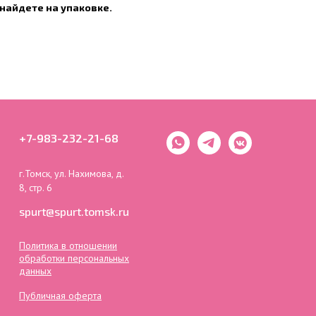
найдете на упаковке.
+7-983-232-21-68
г.Томск, ул. Нахимова, д.
8, стр. 6
spurt@spurt.tomsk.ru
Политика в отношении
обработки персональных
данных
Публичная оферта