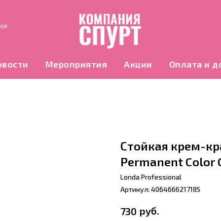
нов
овости
Мероприятия
Акции
Оплата и д
Стойкая крем-кра
Permanent Color 
Londa Professional
Артикул:
4064666217185
руб.
730