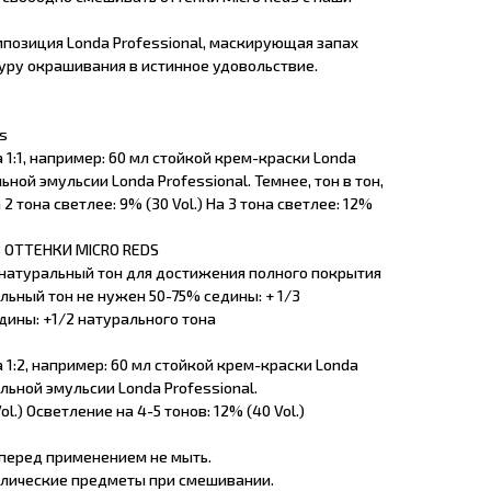
озиция Londa Professional, маскирующая запах
ру окрашивания в истинное удовольствие.
s
1:1, например: 60 мл стойкой крем-краски Londa
ьной эмульсии Londa Professional. Темнее, тон в тон,
а 2 тона светлее: 9% (30 Vol.) На 3 тона светлее: 12%
 ОТТЕНКИ MICRO REDS
натуральный тон для достижения полного покрытия
льный тон не нужен 50-75% седины: + 1/3
дины: +1/2 натурального тона
1:2, например: 60 мл стойкой крем-краски Londa
ельной эмульсии Londa Professional.
ol.) Осветление на 4-5 тонов: 12% (40 Vol.)
 перед применением не мыть.
ллические предметы при смешивании.