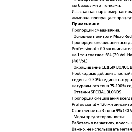
ми базовыми оттенками.
Изысканная парфюмерная комп
аммиака, превращает процеду
Применение:
Пропорции смешивания:
Основная палитра и Micro Red
Пропорция смешивания всегда 
Professional + 60 мл окислител
на 1 тон светлее: 6% (20 Vol. Н
(40 Vol.)
Окрашивание СЕДЫХ ВОЛОС В
Необходимо добавить чистый 
седины. 0-50% седины: натура
натурального тона 75-100% се
Оттенки SPECIAL BLONDS
Пропорция смешивания всегда 
Professional + 120 мл окислит
Осветление на 3 тона: 9% (30 V
Меры предосторожности:
Работать в перчатках, волосы
Важно: не использовать мета