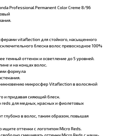
nda Professional Permanent Color Creme 8/96
товый
ания.
ферами vitaflection для стойкого, насыщенного
исключительного блеска волос превосходное 100%
лее темный оттенок и осветление до 5 уровней.
лине и на концах волос.
ами формула
астекания.
никновению микросфер Vitaflection в волосяной
его и придавая сияющий блеск.
 reds для медных, красных и фиолетовых
т глубоко в волос, таким образом, повышая
то ищите оттенки с логотипом Micro Reds.
 свободно смешивать оттенки Micro Reds с наши-