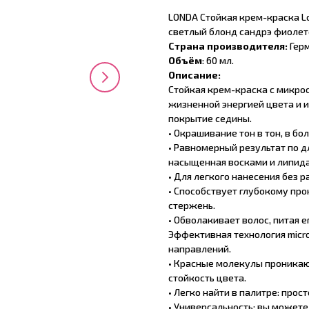
LONDA Стойкая крем-краска Lo
светлый блонд сандрэ фиоле
Страна производителя:
Герм
Объём
: 60 мл.
Описание:
Стойкая крем-краска с микрос
жизненной энергией цвета и 
покрытие седины.
• Окрашивание тон в тон, в бо
• Равномерный результат по д
насыщенная восками и липид
• Для легкого нанесения без р
• Способствует глубокому про
стержень.
• Обволакивает волос, питая 
Эффективная технология micro
направлений.
• Красные молекулы проникаю
стойкость цвета.
• Легко найти в палитре: прос
• Универсальность: вы можете