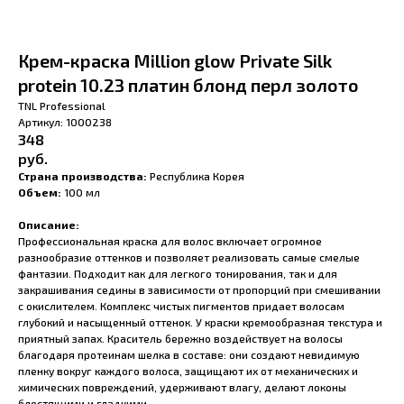
Крем-краска Million glow Private Silk
protein 10.23 платин блонд перл золото
TNL Professional
Артикул:
1000238
348
руб.
Страна производства:
Республика Корея
Объем:
100 мл
Описание:
Профессиональная краска для волос включает огромное
разнообразие оттенков и позволяет реализовать самые смелые
фантазии. Подходит как для легкого тонирования, так и для
закрашивания седины в зависимости от пропорций при смешивании
с окислителем. Комплекс чистых пигментов придает волосам
глубокий и насыщенный оттенок. У краски кремообразная текстура и
приятный запах. Краситель бережно воздействует на волосы
благодаря протеинам шелка в составе: они создают невидимую
пленку вокруг каждого волоса, защищают их от механических и
химических повреждений, удерживают влагу, делают локоны
блестящими и гладкими.