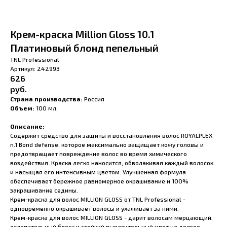
Крем-краска Million Gloss 10.1
Платиновый блонд пепельный
TNL Professional
Артикул:
242993
626
руб.
Страна производства:
Россия
Объем:
100 мл.
Описание:
Содержит средство для защиты и восстановления волос ROYALPLEX
n.1 Bond defense, которое максимально защищает кожу головы и
предотвращает повреждение волос во время химического
воздействия. Краска легко наносится, обволакивая каждый волосок
и насыщая его интенсивным цветом. Улучшенная формула
обеспечивает бережное равномерное окрашивание и 100%
закрашивание седины.
Крем-краска для волос MILLION GLOSS от TNL Professional -
одновременно окрашивает волосы и ухаживает за ними.
Крем-краска для волос MILLION GLOSS - дарит волосам мерцающий,
ослепительный блеск и стойкий выразительный цвет на долгое