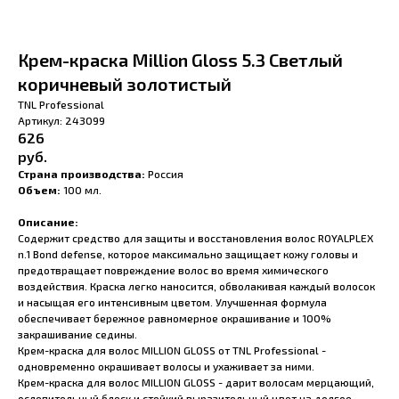
Крем-краска Million Gloss 5.3 Светлый
коричневый золотистый
TNL Professional
Артикул:
243099
626
руб.
Страна производства:
Россия
Объем:
100 мл.
Описание:
Содержит средство для защиты и восстановления волос ROYALPLEX
n.1 Bond defense, которое максимально защищает кожу головы и
предотвращает повреждение волос во время химического
воздействия. Краска легко наносится, обволакивая каждый волосок
и насыщая его интенсивным цветом. Улучшенная формула
обеспечивает бережное равномерное окрашивание и 100%
закрашивание седины.
Крем-краска для волос MILLION GLOSS от TNL Professional -
одновременно окрашивает волосы и ухаживает за ними.
Крем-краска для волос MILLION GLOSS - дарит волосам мерцающий,
ослепительный блеск и стойкий выразительный цвет на долгое