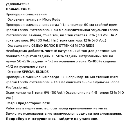
удовольствие.
Применение:
Пропорции смешивания:
Основная палитра и Micro Reds
Пропорция смешивания всегда 1:1, например: 60 мл стойкой крем-
краски Londa Professional + 60 мл окислительной эмульсии Londa
Professional. Темнее, тон в тон, на 1 тон светлее: 6% (20 Vol. На 2
тона светлее: 9% (30 Vol.) На 3 тона светлее: 12% (40 Vol.)
Окрашивание СЕДЫХ ВОЛОС В ОТТЕНКИ MICRO REDS
Необходимо добавить чистый натуральный тон для достижения
полного покрытия седины. 0-50% седины: натуральный тон не
нужен 50-75% седины: + 1/3 натурального тона 75-100% седины:
+1/2 натурального тона
Оттенки SPECIAL BLONDS
Пропорция смешивания всегда 1:2, например: 60 мл стойкой крем-
краски Londa Professional + 120 мл окислительной эмульсии Londa
Professional.
Осветление на 3 тона: 9% (30 Vol.) Осветление на 4-5 тонов: 12% (40
Vol.)
Меры предосторожности:
Работать в перчатках, волосы перед применением не мыть.
Важно: не использовать металлические предметы при смешивании.
Подробную инструкцию вы найдете на упаковке.