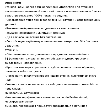
Описание:
Стойкая крем-краска с микросферами vitaflection для стойкого,
насыщенного жизненной энергией цвета и исключительного блеска
волос превосходное 100% покрытие седины.
• Окрашивание тон в тон, в более темный оттенок и осветление до 5
уровней.
• Равномерный результат по длине и на концах волос.
насыщенная восками и липидами формула
• Для легкого нанесения без растекания.
• Способствует глубокому проникновению микросфер Vitaflection в
волосяной
стержень.
• Обволакивает волос, питая его и придавая сияющий блеск.
Эффективная технология micro reds для медных, красных и
фиолетовых направлений.
• Красные молекулы проникают глубоко в волос, таким образом,
повышая стойкость цвета.
• Легко найти в палитре: просто ищите оттенки с логотипом Micro
Reds.
• Универсальность: вы можете свободно смешивать оттенки Micro
Reds с наши-
ми базовыми оттенками.
Изысканная парфюмерная композиция Londa Professional,
маскирующая запах
аммиака, превращает процедуру окрашивания в истинное