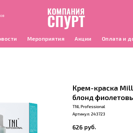
нов
овости
Мероприятия
Акции
Оплата и д
Крем-краска Mill
блонд фиолетов
TNL Professional
Артикул:
243723
руб.
626