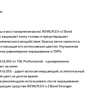
ия
 и восстановления волос ROYALPLEX n.1 Bond
но защищает кожу головы и предотвращает
имического воздействия. Краска легко наносится,
и насыщая его интенсивным цветом. Улучшенная
ное равномерное окрашивание и 100%
N GLOSS от TNL Professional - одновременно
ет за ними.
ON GLOSS - дарит волосам мерцающий, ослепительный
й цвет на долгое время.
а рекомендуем использовать после окрашивания
ющее средство ROYALPLEX n.2 Bond Stronger.