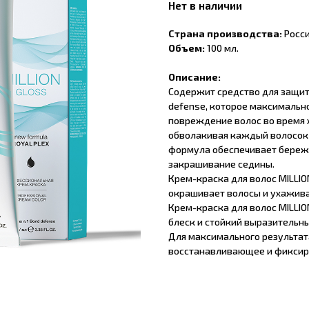
Нет в наличии
Страна производства:
Росс
Объем:
100 мл.
Описание:
Содержит средство для защиты
defense, которое максималь
повреждение волос во время х
обволакивая каждый волосок 
формула обеспечивает береж
закрашивание седины.
Крем-краска для волос MILLIO
окрашивает волосы и ухажива
Крем-краска для волос MILLI
блеск и стойкий выразительны
Для максимального результат
восстанавливающее и фиксиру