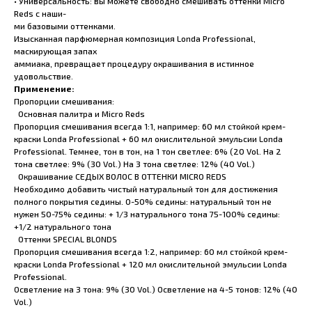
• Универсальность: вы можете свободно смешивать оттенки Micro
Reds с наши-
ми базовыми оттенками.
Изысканная парфюмерная композиция Londa Professional,
маскирующая запах
аммиака, превращает процедуру окрашивания в истинное
удовольствие.
Применение:
Пропорции смешивания:
Основная палитра и Micro Reds
Пропорция смешивания всегда 1:1, например: 60 мл стойкой крем-
краски Londa Professional + 60 мл окислительной эмульсии Londa
Professional. Темнее, тон в тон, на 1 тон светлее: 6% (20 Vol. На 2
тона светлее: 9% (30 Vol.) На 3 тона светлее: 12% (40 Vol.)
Окрашивание СЕДЫХ ВОЛОС В ОТТЕНКИ MICRO REDS
Необходимо добавить чистый натуральный тон для достижения
полного покрытия седины. 0-50% седины: натуральный тон не
нужен 50-75% седины: + 1/3 натурального тона 75-100% седины:
+1/2 натурального тона
Оттенки SPECIAL BLONDS
Пропорция смешивания всегда 1:2, например: 60 мл стойкой крем-
краски Londa Professional + 120 мл окислительной эмульсии Londa
Professional.
Осветление на 3 тона: 9% (30 Vol.) Осветление на 4-5 тонов: 12% (40
Vol.)