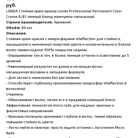
руб.
LONDA Стойкая крем-краска Londa Professional Permanent Color
Creme 6/81 темный блонд жемчужно-пепельный
Страна производителя:
Германия.
Объём
: 60 мл.
Описание:
Стойкая крем-краска с микросферами vitaflection для стойкого,
насыщенного жизненной энергией цвета и исключительного блеска
волос превосходное 100% покрытие седины.
• Окрашивание тон в тон, в более темный оттенок и осветление до 5
уровней.
• Равномерный результат по длине и на концах волос.
насыщенная восками и липидами формула
• Для легкого нанесения без растекания.
• Способствует глубокому проникновению микросфер Vitaflection в
волосяной
стержень.
• Обволакивает волос, питая его и придавая сияющий блеск.
Эффективная технология micro reds для медных, красных и
фиолетовых направлений.
• Красные молекулы проникают глубоко в волос, таким образом,
повышая стойкость цвета.
• Легко найти в палитре: просто ищите оттенки с логотипом Micro
Reds.