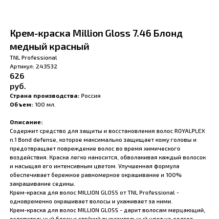
Крем-краска Million Gloss 7.46 Блонд
медный красный
TNL Professional
Артикул:
243532
626
руб.
Страна производства:
Россия
Объем:
100 мл.
Описание:
Содержит средство для защиты и восстановления волос ROYALPLEX
n.1 Bond defense, которое максимально защищает кожу головы и
предотвращает повреждение волос во время химического
воздействия. Краска легко наносится, обволакивая каждый волосок
и насыщая его интенсивным цветом. Улучшенная формула
обеспечивает бережное равномерное окрашивание и 100%
закрашивание седины.
Крем-краска для волос MILLION GLOSS от TNL Professional -
одновременно окрашивает волосы и ухаживает за ними.
Крем-краска для волос MILLION GLOSS - дарит волосам мерцающий,
ослепительный блеск и стойкий выразительный цвет на долгое