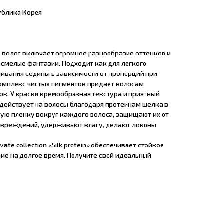
ублика Корея
 волос включает огромное разнообразие оттенков и
 смелые фантазии. Подходит как для легкого
шивания седины в зависимости от пропорций при
омплекс чистых пигментов придает волосам
ок. У краски кремообразная текстура и приятный
здействует на волосы благодаря протеинам шелка в
мую пленку вокруг каждого волоса, защищают их от
овреждений, удерживают влагу, делают локоны
ate collection «Silk protein» обеспечивает стойкое
е на долгое время. Получите свой идеальный