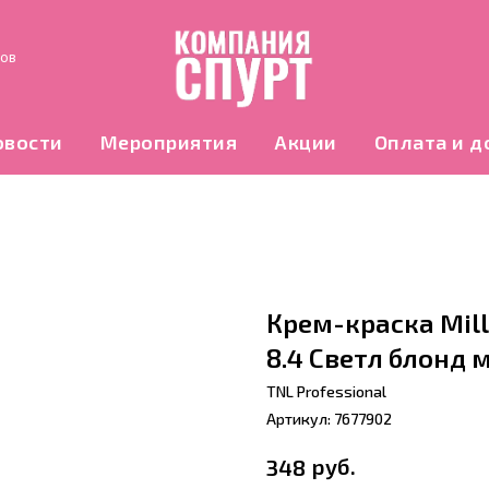
нов
овости
Мероприятия
Акции
Оплата и д
Крем-краска Milli
8.4 Светл блонд
TNL Professional
Артикул:
7677902
руб.
348