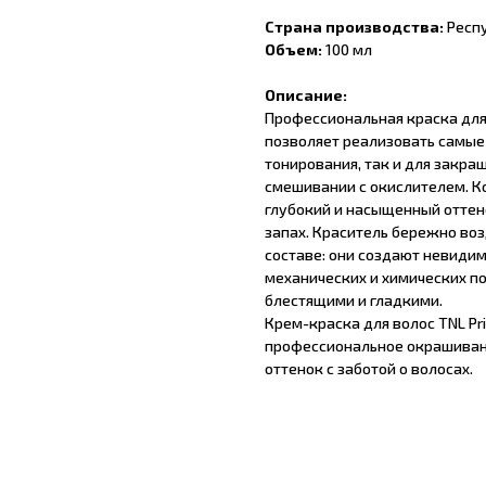
Страна производства:
Респ
Объем:
100 мл
Описание:
Профессиональная краска для
позволяет реализовать самые
тонирования, так и для закра
смешивании с окислителем. К
глубокий и насыщенный оттен
запах. Краситель бережно во
составе: они создают невиди
механических и химических п
блестящими и гладкими.
Крем-краска для волос TNL Priv
профессиональное окрашивани
оттенок с заботой о волосах.