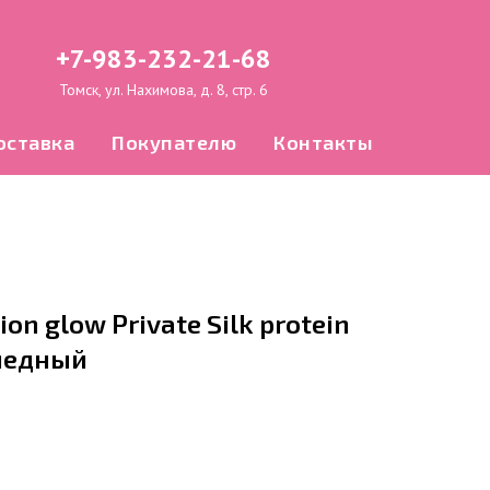
+7-983-232-21-68
Томск, ул. Нахимова, д. 8, стр. 6
оставка
Покупателю
Контакты
on glow Private Silk protein
 медный