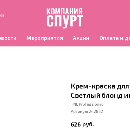
нов
овости
Мероприятия
Акции
Оплата и д
Крем-краска для 
Светлый блонд 
TNL Professional
Артикул:
242832
руб.
626