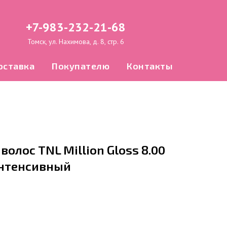
+7-983-232-21-68
Томск, ул. Нахимова, д. 8, стр. 6
оставка
Покупателю
Контакты
волос TNL Million Gloss 8.00
интенсивный