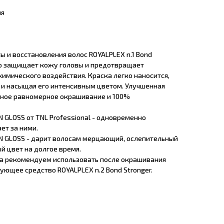
ия
 и восстановления волос ROYALPLEX n.1 Bond
но защищает кожу головы и предотвращает
имического воздействия. Краска легко наносится,
и насыщая его интенсивным цветом. Улучшенная
ное равномерное окрашивание и 100%
N GLOSS от TNL Professional - одновременно
ет за ними.
ON GLOSS - дарит волосам мерцающий, ослепительный
й цвет на долгое время.
а рекомендуем использовать после окрашивания
ющее средство ROYALPLEX n.2 Bond Stronger.