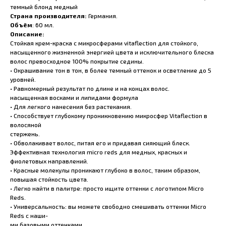
темный блонд медный
Страна производителя:
Германия.
Объём
: 60 мл.
Описание:
Стойкая крем-краска с микросферами vitaflection для стойкого,
насыщенного жизненной энергией цвета и исключительного блеска
волос превосходное 100% покрытие седины.
• Окрашивание тон в тон, в более темный оттенок и осветление до 5
уровней.
• Равномерный результат по длине и на концах волос.
насыщенная восками и липидами формула
• Для легкого нанесения без растекания.
• Способствует глубокому проникновению микросфер Vitaflection в
волосяной
стержень.
• Обволакивает волос, питая его и придавая сияющий блеск.
Эффективная технология micro reds для медных, красных и
фиолетовых направлений.
• Красные молекулы проникают глубоко в волос, таким образом,
повышая стойкость цвета.
• Легко найти в палитре: просто ищите оттенки с логотипом Micro
Reds.
• Универсальность: вы можете свободно смешивать оттенки Micro
Reds с наши-
ми базовыми оттенками.