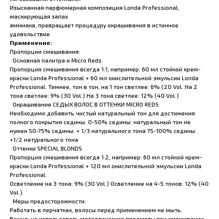
Изысканная парфюмерная композиция Londa Professional,
маскирующая запах
аммиака, превращает процедуру окрашивания в истинное
удовольствие.
Применение:
Пропорции смешивания:
Основная палитра и Micro Reds
Пропорция смешивания всегда 1:1, например: 60 мл стойкой крем-
краски Londa Professional + 60 мл окислительной эмульсии Londa
Professional. Темнее, тон в тон, на 1 тон светлее: 6% (20 Vol. На 2
тона светлее: 9% (30 Vol.) На 3 тона светлее: 12% (40 Vol.)
Окрашивание СЕДЫХ ВОЛОС В ОТТЕНКИ MICRO REDS
Необходимо добавить чистый натуральный тон для достижения
полного покрытия седины. 0-50% седины: натуральный тон не
нужен 50-75% седины: + 1/3 натурального тона 75-100% седины:
+1/2 натурального тона
Оттенки SPECIAL BLONDS
Пропорция смешивания всегда 1:2, например: 60 мл стойкой крем-
краски Londa Professional + 120 мл окислительной эмульсии Londa
Professional.
Осветление на 3 тона: 9% (30 Vol.) Осветление на 4-5 тонов: 12% (40
Vol.)
Меры предосторожности:
Работать в перчатках, волосы перед применением не мыть.
Важно: не использовать металлические предметы при смешивании.