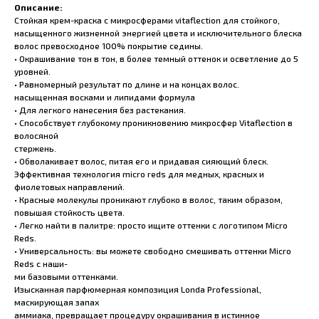
Описание:
Стойкая крем-краска с микросферами vitaflection для стойкого,
насыщенного жизненной энергией цвета и исключительного блеска
волос превосходное 100% покрытие седины.
• Окрашивание тон в тон, в более темный оттенок и осветление до 5
уровней.
• Равномерный результат по длине и на концах волос.
насыщенная восками и липидами формула
• Для легкого нанесения без растекания.
• Способствует глубокому проникновению микросфер Vitaflection в
волосяной
стержень.
• Обволакивает волос, питая его и придавая сияющий блеск.
Эффективная технология micro reds для медных, красных и
фиолетовых направлений.
• Красные молекулы проникают глубоко в волос, таким образом,
повышая стойкость цвета.
• Легко найти в палитре: просто ищите оттенки с логотипом Micro
Reds.
• Универсальность: вы можете свободно смешивать оттенки Micro
Reds с наши-
ми базовыми оттенками.
Изысканная парфюмерная композиция Londa Professional,
маскирующая запах
аммиака, превращает процедуру окрашивания в истинное