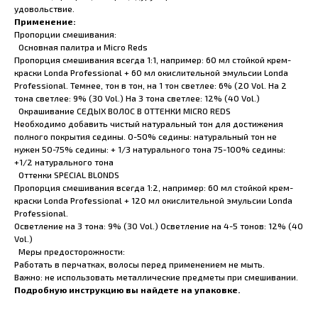
удовольствие.
Применение:
Пропорции смешивания:
Основная палитра и Micro Reds
Пропорция смешивания всегда 1:1, например: 60 мл стойкой крем-
краски Londa Professional + 60 мл окислительной эмульсии Londa
Professional. Темнее, тон в тон, на 1 тон светлее: 6% (20 Vol. На 2
тона светлее: 9% (30 Vol.) На 3 тона светлее: 12% (40 Vol.)
Окрашивание СЕДЫХ ВОЛОС В ОТТЕНКИ MICRO REDS
Необходимо добавить чистый натуральный тон для достижения
полного покрытия седины. 0-50% седины: натуральный тон не
нужен 50-75% седины: + 1/3 натурального тона 75-100% седины:
+1/2 натурального тона
Оттенки SPECIAL BLONDS
Пропорция смешивания всегда 1:2, например: 60 мл стойкой крем-
краски Londa Professional + 120 мл окислительной эмульсии Londa
Professional.
Осветление на 3 тона: 9% (30 Vol.) Осветление на 4-5 тонов: 12% (40
Vol.)
Меры предосторожности:
Работать в перчатках, волосы перед применением не мыть.
Важно: не использовать металлические предметы при смешивании.
Подробную инструкцию вы найдете на упаковке.