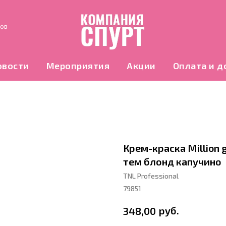
нов
овости
Мероприятия
Акции
Оплата и д
Крем-краска Million gl
тем блонд капучино
TNL Professional
79851
руб.
348,00