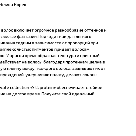
ублика Корея
 волос включает огромное разнообразие оттенков и
 смелые фантазии. Подходит как для легкого
шивания седины в зависимости от пропорций при
омплекс чистых пигментов придает волосам
ок. У краски кремообразная текстура и приятный
здействует на волосы благодаря протеинам шелка в
мую пленку вокруг каждого волоса, защищают их от
овреждений, удерживают влагу, делают локоны
ate collection «Silk protein» обеспечивает стойкое
е на долгое время. Получите свой идеальный