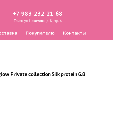
+7-983-232-21-68
Томск, ул. Нахимова, д. 8, стр. 6
оставка
Покупателю
Контакты
ow Private collection Silk protein 6.8