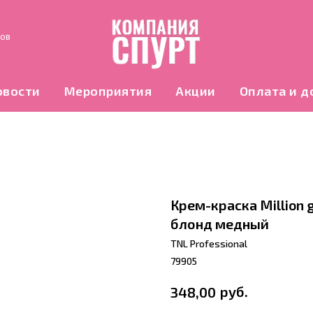
нов
овости
Мероприятия
Акции
Оплата и д
Крем-краска Million gl
блонд медный
TNL Professional
79905
руб.
348,00