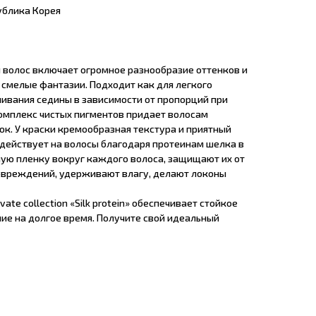
ублика Корея
 волос включает огромное разнообразие оттенков и
 смелые фантазии. Подходит как для легкого
шивания седины в зависимости от пропорций при
омплекс чистых пигментов придает волосам
ок. У краски кремообразная текстура и приятный
здействует на волосы благодаря протеинам шелка в
мую пленку вокруг каждого волоса, защищают их от
овреждений, удерживают влагу, делают локоны
ate collection «Silk protein» обеспечивает стойкое
е на долгое время. Получите свой идеальный