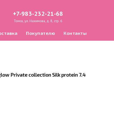
+7-983-232-21-68
Томск, ул. Нахимова, д. 8, стр. 6
оставка
Покупателю
Контакты
ow Private collection Silk protein 7.4