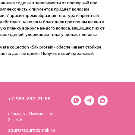
шивания седины в зависимости от пропорций при
омплекс чистых пигментов придает волосам
ок. У краски кремообразная текстура и приятный
здействует на волосы благодаря протеинам шелка в
мую пленку вокруг каждого волоса, защищают их от
овреждений, удерживают влагу, делают локоны
ate collection «Silk protein» обеспечивает стойкое
е на долгое время. Получите свой идеальный
+7-983-232-21-68
г.Томск, ул. Нахимова, д.
8, стр. 6
spurt@spurt.tomsk.ru