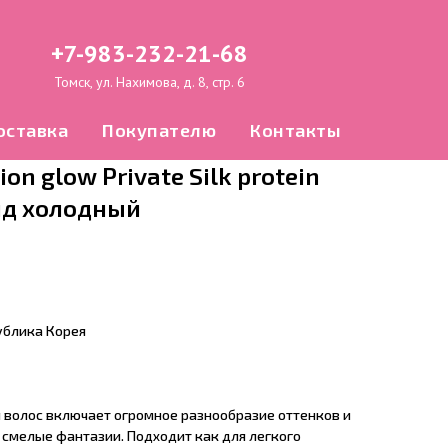
+7-983-232-21-68
Томск, ул. Нахимова, д. 8, стр. 6
оставка
Покупателю
Контакты
on glow Private Silk protein
нд холодный
ублика Корея
 волос включает огромное разнообразие оттенков и
 смелые фантазии. Подходит как для легкого