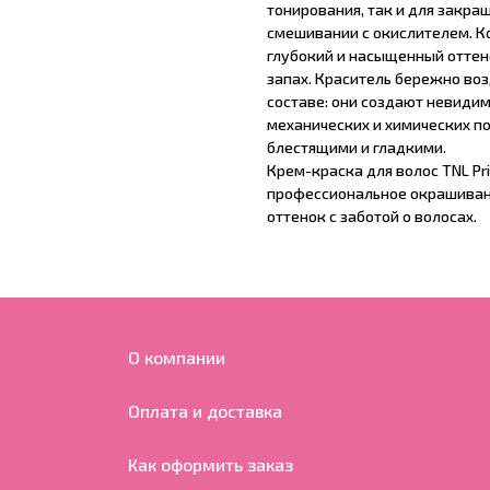
тонирования, так и для закра
смешивании с окислителем. К
глубокий и насыщенный оттен
запах. Краситель бережно во
составе: они создают невиди
механических и химических п
блестящими и гладкими.
Крем-краска для волос TNL Priv
профессиональное окрашивани
оттенок с заботой о волосах.
О компании
Оплата и доставка
Как оформить заказ