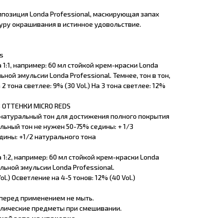
озиция Londa Professional, маскирующая запах
ру окрашивания в истинное удовольствие.
s
1:1, например: 60 мл стойкой крем-краски Londa
ьной эмульсии Londa Professional. Темнее, тон в тон,
а 2 тона светлее: 9% (30 Vol.) На 3 тона светлее: 12%
 ОТТЕНКИ MICRO REDS
натуральный тон для достижения полного покрытия
льный тон не нужен 50-75% седины: + 1/3
дины: +1/2 натурального тона
1:2, например: 60 мл стойкой крем-краски Londa
ельной эмульсии Londa Professional.
ol.) Осветление на 4-5 тонов: 12% (40 Vol.)
 перед применением не мыть.
ллические предметы при смешивании.