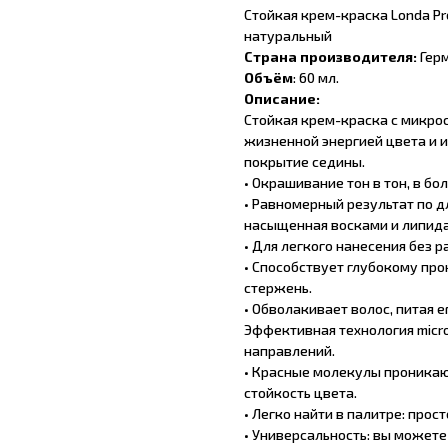
Стойкая крем-краска Londa Pr
натуральный
Страна производителя:
Герм
Объём
: 60 мл.
Описание:
Стойкая крем-краска с микрос
жизненной энергией цвета и 
покрытие седины.
• Окрашивание тон в тон, в бо
• Равномерный результат по д
насыщенная восками и липид
• Для легкого нанесения без р
• Способствует глубокому про
стержень.
• Обволакивает волос, питая 
Эффективная технология micro
направлений.
• Красные молекулы проникаю
стойкость цвета.
• Легко найти в палитре: прос
• Универсальность: вы можете