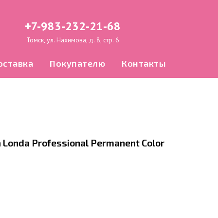
+7-983-232-21-68
Томск, ул. Нахимова, д. 8, стр. 6
оставка
Покупателю
Контакты
Londa Professional Permanent Color