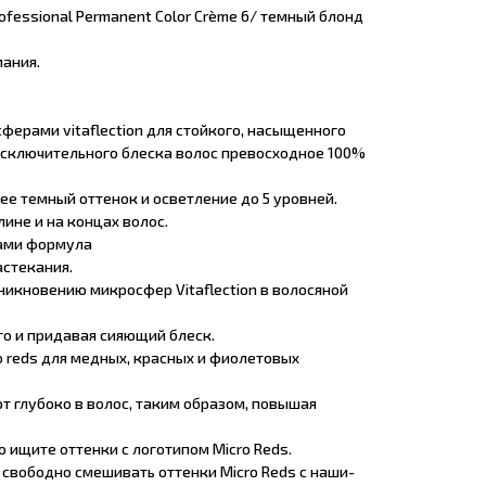
ofessional Permanent Color Crème 6/ темный блонд
ания.
ферами vitaflection для стойкого, насыщенного
исключительного блеска волос превосходное 100%
лее темный оттенок и осветление до 5 уровней.
лине и на концах волос.
ами формула
астекания.
никновению микросфер Vitaflection в волосяной
его и придавая сияющий блеск.
 reds для медных, красных и фиолетовых
т глубоко в волос, таким образом, повышая
то ищите оттенки с логотипом Micro Reds.
 свободно смешивать оттенки Micro Reds с наши-