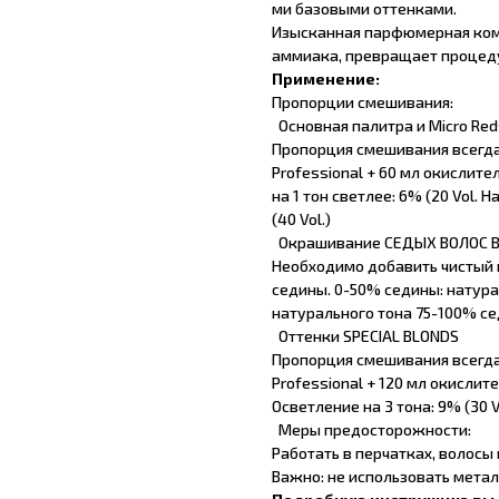
ми базовыми оттенками.
Изысканная парфюмерная комп
аммиака, превращает процеду
Применение:
Пропорции смешивания:
Основная палитра и Micro Red
Пропорция смешивания всегда 
Professional + 60 мл окислител
на 1 тон светлее: 6% (20 Vol. Н
(40 Vol.)
Окрашивание СЕДЫХ ВОЛОС В
Необходимо добавить чистый 
седины. 0-50% седины: натура
натурального тона 75-100% се
Оттенки SPECIAL BLONDS
Пропорция смешивания всегда 
Professional + 120 мл окислит
Осветление на 3 тона: 9% (30 V
Меры предосторожности:
Работать в перчатках, волосы
Важно: не использовать мета