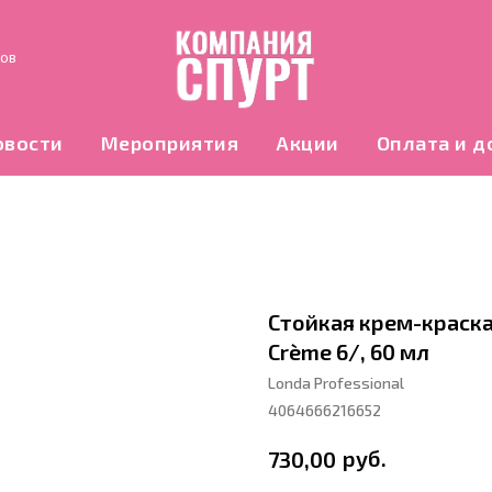
нов
овости
Мероприятия
Акции
Оплата и д
Стойкая крем-краска 
Crème 6/, 60 мл
Londa Professional
4064666216652
руб.
730,00