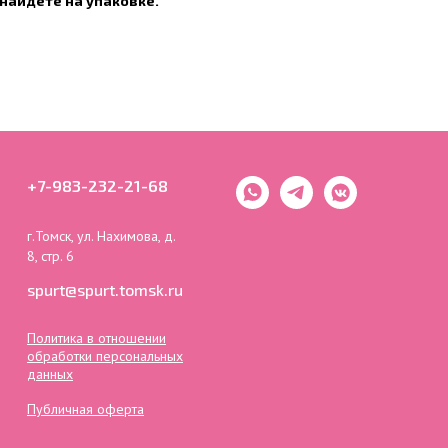
найдете на упаковке.
+7-983-232-21-68
г.Томск, ул. Нахимова, д.
8, стр. 6
spurt@spurt.tomsk.ru
Политика в отношении
обработки персональных
данных
Публичная оферта