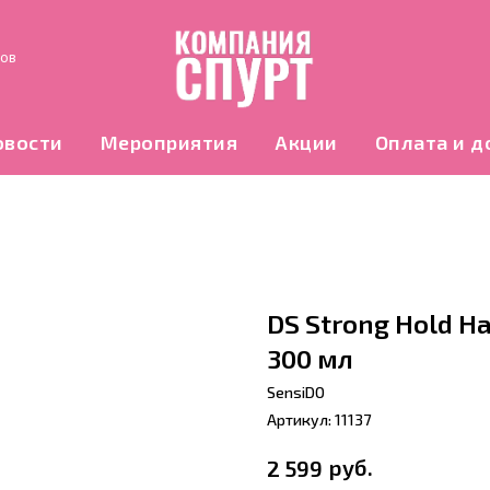
нов
овости
Мероприятия
Акции
Оплата и д
DS Strong Hold H
300 мл
SensiDO
Артикул:
11137
руб.
2 599