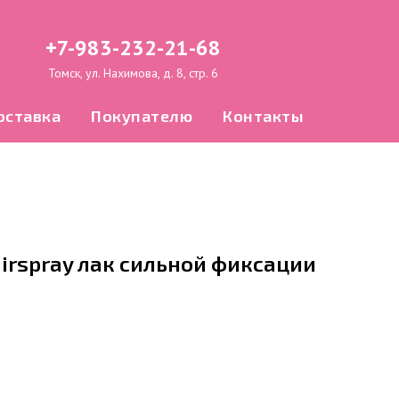
+7-983-232-21-68
Томск, ул. Нахимова, д. 8, стр. 6
оставка
Покупателю
Контакты
airspray лак сильной фиксации