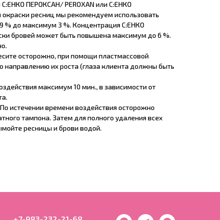
и С:ЕНКО ПЕРОКСАН/ PEROXAN или С:ЕНКО
я окраски ресниц мы рекомендуем использовать
,9 % до максимум 3 %. Концентрация С:ЕНКО
ски бровей может быть повышена максимум до 6 %.
о.
несите осторожно, при помощи пластмассовой
по направлению их роста (глаза клиента должны быть
воздействия максимум 10 мин., в зависимости от
а.
: По истечении времени воздействия осторожно
тного тампона. Затем для полного удаления всех
ымойте ресницы и брови водой.
+7-983-232-21-68