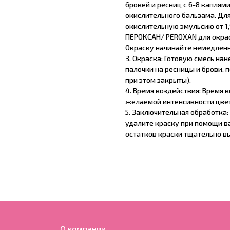
бровей и ресниц с 6-8 каплям
окислительного бальзама. Дл
окислительную эмульсию от 1
ПЕРОКСАН/ PEROXAN для окра
Окраску начинайте немедленн
3. Окраска: Готовую смесь на
палочки на ресницы и брови, 
при этом закрыты).
4. Время воздействия: Время 
желаемой интенсивности цвет
5. Заключительная обработка
удалите краску при помощи ва
остатков краски тщательно в
О компании