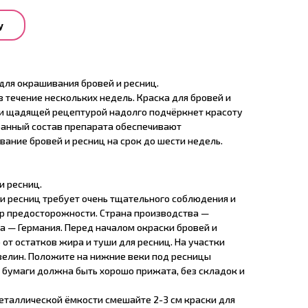
у
для окрашивания бровей и ресниц.
в течение нескольких недель. Краска для бровей и
й и щадящей рецептурой надолго подчёркнет красоту
ранный состав препарата обеспечивают
ание бровей и ресниц на срок до шести недель.
и ресниц.
 и ресниц требует очень тщательного соблюдения и
р предосторожности. Страна производства —
а — Германия. Перед началом окраски бровей и
 от остатков жира и туши для ресниц. На участки
азелин. Положите на нижние веки под ресницы
з бумаги должна быть хорошо прижата, без складок и
металлической ёмкости смешайте 2-3 см краски для