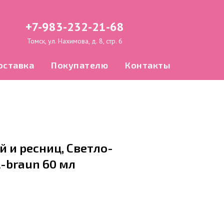
+7-983-232-21-68
Томск, ул. Нахимова, д. 8, стр. 6
оставка
Покупателю
Контакты
й и ресниц, Светло-
-braun 60 мл