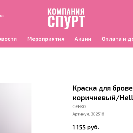
нов
овости
Мероприятия
Акции
Оплата и д
Краска для брове
коричневый/Hell
С:EHKO
Артикул:
382516
руб.
1 155