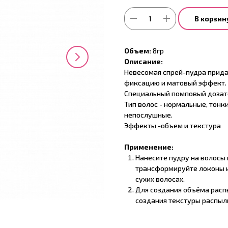
В корзин
Объем:
8гр
Описание:
Невесомая спрей-пудра прид
фиксацию и матовый эффект.
Специальный помповый дозат
Тип волос - нормальные, тон
непослушные.
Эффекты -объем и текстура
Применение:
Нанесите пудру на волосы 
трансформируйте локоны и
сухих волосах.
Для создания объёма распы
создания текстуры распыли