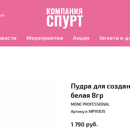
нов
овости
Мероприятия
Акции
Оплата и д
Пудра для создан
белая 8гр
MONE PROFESSIONAL
Артикул:
MP91835
руб.
1 790