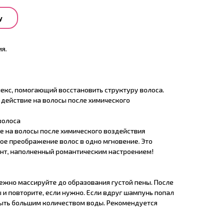
у
я.
кс, помогающий восстановить структуру волоса.
действие на волосы после химического
 волоса⠀
е на волосы после химического воздействия
сное преображение волос в одно мгновение. Это
нт, наполненный романтическим настроением!
нежно массируйте до образования густой пены. После
 и повторите, если нужно. Если вдруг шампунь попал
мыть большим количеством воды. Рекомендуется