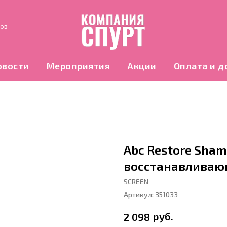
нов
овости
Мероприятия
Акции
Оплата и д
Abc Restore Sha
восстанавливающ
SCREEN
Артикул:
351033
руб.
2 098