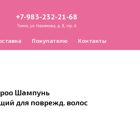
+7-983-232-21-68
Томск, ул. Нахимова, д. 8, стр. 6
оставка
Покупателю
Контакты
mpoo Шампунь
ий для поврежд. волос