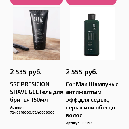
руб.
руб.
2 535
2 555
SSC PRESICION
For Man Шампунь с
SHAVE GEL Гель для
антижелтым
бритья 150мл
эфф.для седых,
серых или обесцв.
Артикул:
7240616000/7240609000
волос
Артикул:
159192