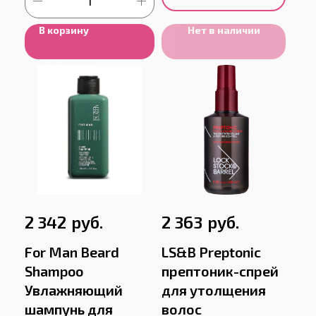
В корзину
Нет в наличии
руб.
руб.
2 342
2 363
For Man Beard
LS&B Preptonic
Shampoo
прептоник-спрей
Увлажняющий
для утолщения
шампунь для
волос