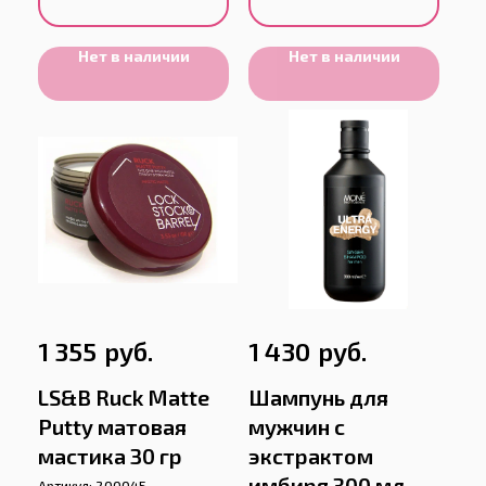
Нет в наличии
Нет в наличии
руб.
руб.
1 355
1 430
LS&B Ruck Matte
Шампунь для
Putty матовая
мужчин с
мастика 30 гр
экстрактом
имбиря 300 мл
Артикул:
200045