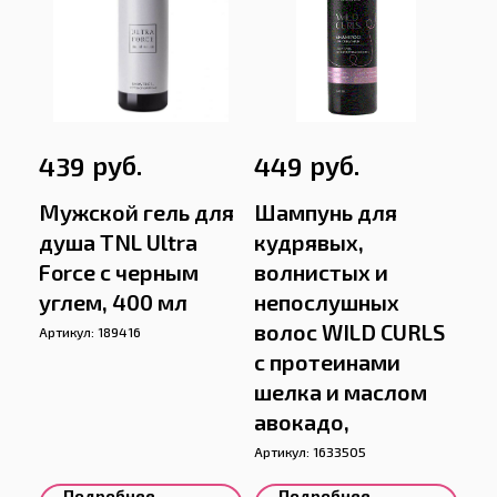
руб.
руб.
439
449
Мужской гель для
Шампунь для
душа TNL Ultra
кудрявых,
Force с черным
волнистых и
углем, 400 мл
непослушных
волос WILD CURLS
Артикул:
189416
с протеинами
шелка и маслом
авокадо,
Артикул:
1633505
Подробнее
Подробнее