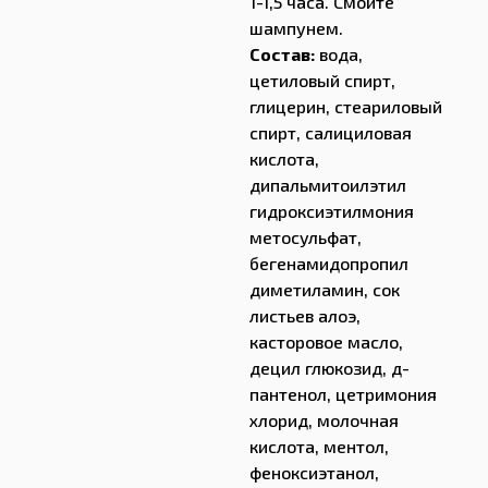
1-1,5 часа. Смойте
шампунем.
Состав:
вода,
цетиловый спирт,
глицерин, стеариловый
спирт, салициловая
кислота,
дипальмитоилэтил
гидроксиэтилмония
метосульфат,
бегенамидопропил
диметиламин, сок
листьев алоэ,
касторовое масло,
децил глюкозид, д-
пантенол, цетримония
хлорид, молочная
кислота, ментол,
феноксиэтанол,