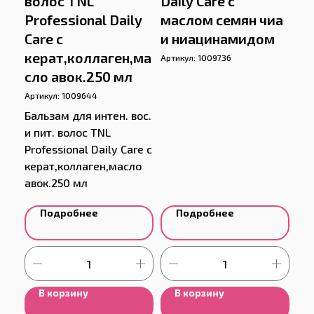
волос TNL
Daily Care с
Professional Daily
маслом семян чиа
Care с
и ниацинамидом
керат,коллаген,ма
Артикул:
1009736
сло авок.250 мл
Артикул:
1009644
Бальзам для интен. вос.
и пит. волос TNL
Professional Daily Care с
керат,коллаген,масло
авок.250 мл
Подробнее
Подробнее
В корзину
В корзину