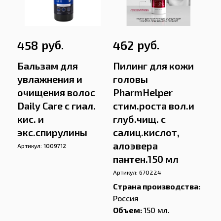
руб.
руб.
458
462
Бальзам для
Пилинг для кожи
увлажнения и
головы
очищения волос
PharmHelper
Daily Care с гиал.
стим.роста вол.и
кис. и
глуб.чищ. с
экс.спирулины
салиц.кислот,
алоэвера
Артикул:
1009712
пантен.150 мл
Артикул:
670224
Страна производства:
Россия
Объем:
150 мл.