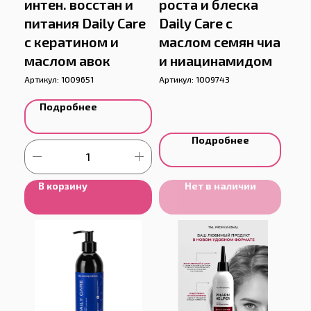
интен. восстан и
роста и блеска
питания Daily Care
Daily Care с
с кератином и
маслом семян чиа
маслом авок
и ниацинамидом
Артикул:
1009651
Артикул:
1009743
Подробнее
Подробнее
В корзину
Нет в наличии