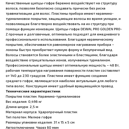
Качественные щипцы-гофре бережно воздействуют на структуру
волоса, позволяя безопасно создавать прически без риска
травматизации для волос. Пластины прибора имеют керамико-
турмалиновое покрытие, защищающее волосы во время укладки, и
позволяющее благотворно воздействовать на их структуру при
помощи функции ионизации. Щипцы-гофре DEWAL PRO GOLDEN PRO-
Z прочные и долговечные, оптимально подходят для ежедневного
профессионального использования. Благодаря керамическому
покрытию, обеспечивается равномерное нагревание прибора –
локоны быстро приобретает нужную форму и безупречный вид.
Волосы становятся более эластичными и блестящими, благодаря
воздействию отрицательных ионов, излучаемых турмалином.
Профессиональные щипцы имеют оптимальную мощность – 48 Вт,
рабочая температура нагревания поверхности пластин составляет
от 140 до 230 градусов. Пластина имеет функцию создания
среднего гофре, являющегося наиболее актуальным для любого
типа волос. Конструкция имеет удобный вращающийся провод.
Технические характеристики
:
Покрытие пластин: Керамико-турмалиновое
Вес изделия: 0,496 кг
Длина шнура: 2,5 м
Материал корпуса: Ударопрочный пластик
Тип полотен: Мелкое гофре
Размеры упаковки изделия: 31 х 15 х 5 см
Автоотключение: Через 60 мин