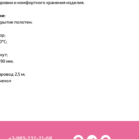
ировки и комфортного хранения изделия.
ки:
рытие полотен;
ор;
0°С;
нут;
 90 мм;
ровод 2,5 м;
чехол
+7-983-232-21-68