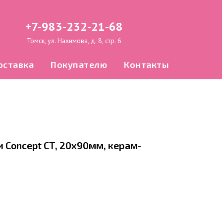
+7-983-232-21-68
Томск, ул. Нахимова, д. 8, стр. 6
оставка
Покупателю
Контакты
Concept СT, 20x90мм, керам-