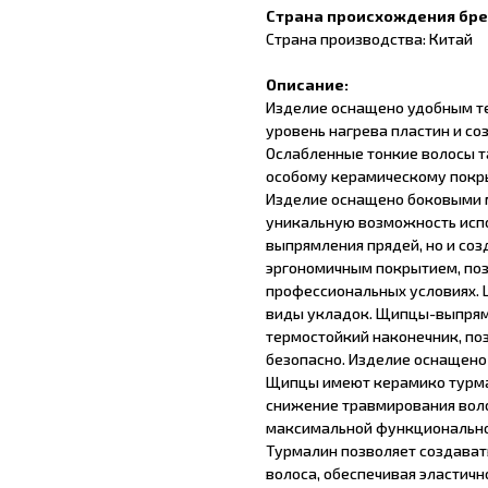
Страна происхождения бр
Страна производства: Китай
Описание:
Изделие оснащено удобным т
уровень нагрева пластин и с
Ослабленные тонкие волосы т
особому керамическому покр
Изделие оснащено боковыми 
уникальную возможность исп
выпрямления прядей, но и со
эргономичным покрытием, по
профессиональных условиях. 
виды укладок. Щипцы-выпрям
термостойкий наконечник, по
безопасно. Изделие оснащено
Щипцы имеют керамико турма
снижение травмирования воло
максимальной функциональнос
Турмалин позволяет создават
волоса, обеспечивая эластичн