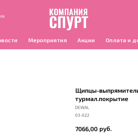
нов
овости
Мероприятия
Акции
Оплата и д
Щипцы-выпрямители 
турмал.покрытие
DEWAL
03-022
руб.
7066,00