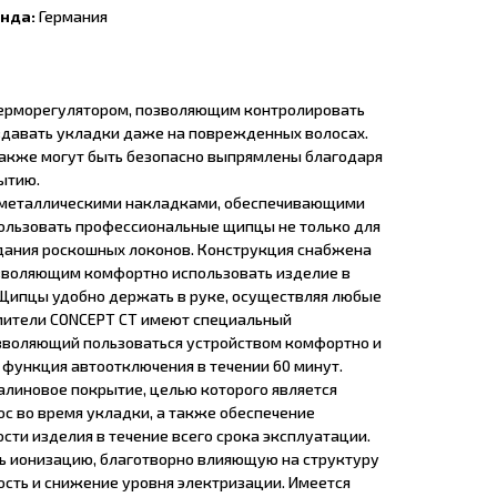
енда:
Германия
ерморегулятором, позволяющим контролировать
оздавать укладки даже на поврежденных волосах.
акже могут быть безопасно выпрямлены благодаря
ытию.
металлическими накладками, обеспечивающими
ользовать профессиональные щипцы не только для
здания роскошных локонов. Конструкция снабжена
зволяющим комфортно использовать изделие в
Щипцы удобно держать в руке, осуществляя любые
ители CONCEPT CT имеют специальный
зволяющий пользоваться устройством комфортно и
 функция автоотключения в течении 60 минут.
линовое покрытие, целью которого является
с во время укладки, а также обеспечение
ти изделия в течение всего срока эксплуатации.
ь ионизацию, благотворно влияющую на структуру
ость и снижение уровня электризации. Имеется