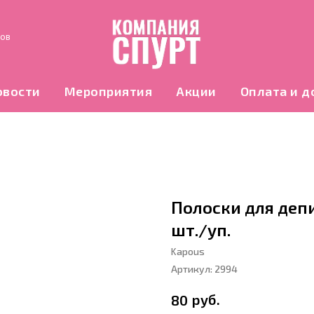
нов
овости
Мероприятия
Акции
Оплата и д
Полоски для депи
шт./уп.
Kapous
Артикул:
2994
руб.
80