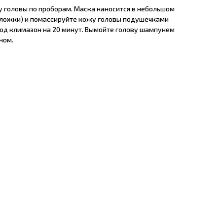
у головы по проборам. Маска наносится в небольшом
 ложки) и помассируйте кожу головы подушечками
под климазон на 20 минут. Вымойте голову шампунем
ном.