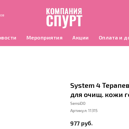
нов
овости
Мероприятия
Акции
Оплата и д
System 4 Терапе
для очищ. кожи 
SensiDO
Артикул:
11315
руб.
977