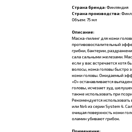
Страна бренда:
Финляндия
Страна производства:
Финл
Объем: 75 мл
Описание:
Маска-пилинг для кожи голов
противовоспалительный эффек
грибки, бактерии, раздражен
сала сальными железами. Мас
если у вас встречается хотя 
волосы, кожа головы быстро 
кожи головы. Ожидаемый эффе
«О» останавливается выпаден
головы, исчезает зуд, шелуш
также использовать при псор
Рекомендуется использовать 
или №4 из серии System 4. Са
очищая поверхность кожи голо
оламин убивают грибок.
Применение: