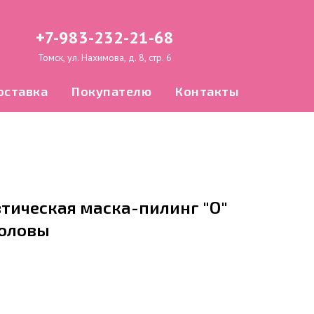
+7-983-232-21-68
Томск, ул. Нахимова, д. 8, стр. 6
оставка
Покупателю
Контакты
втическая маска-пилинг "О"
головы