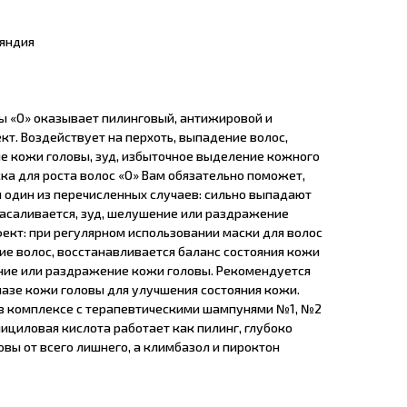
яндия
ы «О» оказывает пилинговый, антижировой и
т. Воздействует на перхоть, выпадение волос,
ие кожи головы, зуд, избыточное выделение кожного
ка для роста волос «О» Вам обязательно поможет,
бы один из перечисленных случаев: сильно выпадают
засаливается, зуд, шелушение или раздражение
кт: при регулярном использовании маски для волос
ие волос, восстанавливается баланс состояния кожи
ение или раздражение кожи головы. Рекомендуется
иазе кожи головы для улучшения состояния кожи.
в комплексе с терапевтическими шампунями №1, №2
лициловая кислота работает как пилинг, глубоко
вы от всего лишнего, а климбазол и пироктон