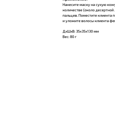
Нанесите маску на сухую кож
количестве (около десертной
пальцев. Поместите клиента 
и уложите волосы клиента фе
ДxШxВ: 35x35x130 мм
Вес: 80 г